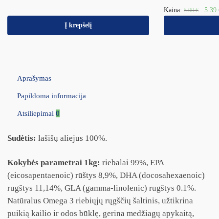
Kaina:
5.39
5.99
€
Į krepšelį
Aprašymas
Papildoma informacija
Atsiliepimai
0
Sudėtis:
lašišų aliejus 100%.
Kokybės parametrai 1kg:
riebalai 99%, EPA
(eicosapentaenoic) rūštys 8,9%, DHA (docosahexaenoic)
rūgštys 11,14%, GLA (gamma-linolenic) rūgštys 0.1%.
Natūralus Omega 3 riebiųjų rųgščių šaltinis, užtikrina
puikią kailio ir odos būklę, gerina medžiagų apykaitą,