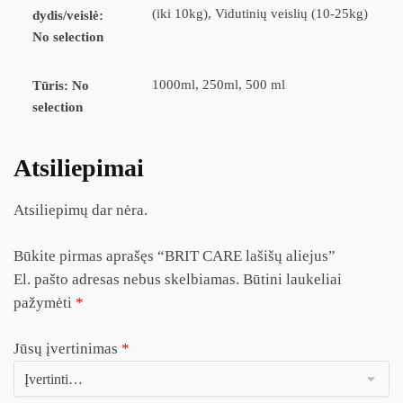
(iki 10kg), Vidutinių veislių (10-25kg)
dydis/veislė
:
No selection
1000ml, 250ml, 500 ml
Tūris
:
No
selection
Atsiliepimai
Atsiliepimų dar nėra.
Būkite pirmas aprašęs “BRIT CARE lašišų aliejus”
El. pašto adresas nebus skelbiamas.
Būtini laukeliai
pažymėti
*
Jūsų įvertinimas
*