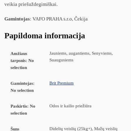
veikia priešuždegimiškai.
Gamintojas
: VAFO PRAHA s.r.o, Čekija
Papildoma informacija
Jauniems, augantiems, Senyviems,
Amžiaus
Suaugusiems
tarpsnis
:
No
selection
Brit Premium
Gamintojas
:
No selection
Odos ir kailio priežiūra
Paskirtis
:
No
selection
Didelių veislių (25kg+), Mažų veislių
Šuns