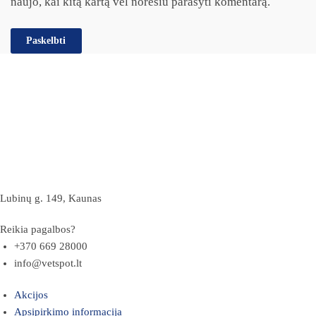
naujo, kai kitą kartą vėl norėsiu parašyti komentarą.
Lubinų g. 149, Kaunas
Reikia pagalbos?
+370 669 28000
info@vetspot.lt
Akcijos
Apsipirkimo informacija