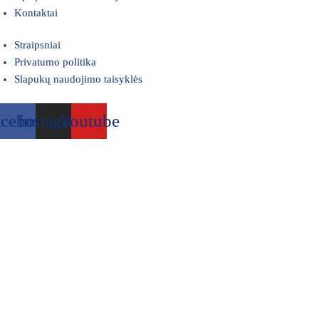
Kontaktai
Straipsniai
Privatumo politika
Slapukų naudojimo taisyklės
acebook
Instagram
Youtube