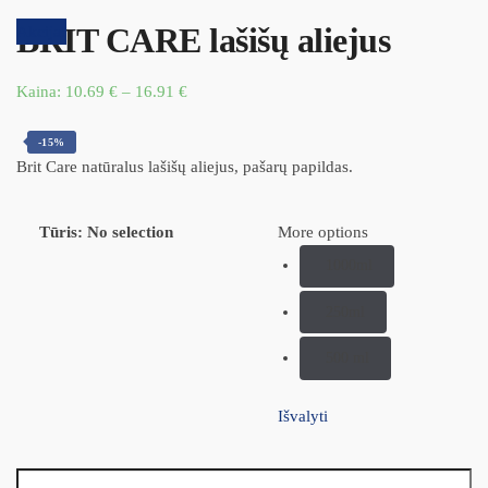
BRIT CARE lašišų aliejus
Akcija!
Kaina:
10.69
€
–
16.91
€
-15%
Brit Care natūralus lašišų aliejus, pašarų papildas.
Tūris
:
No selection
More options
1000ml
250ml
500 ml
Išvalyti
produkto kiekis: BRIT CARE lašišų aliejus