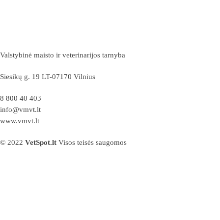
Valstybinė maisto ir veterinarijos tarnyba
Siesikų g. 19 LT-07170 Vilnius
8 800 40 403
info@vmvt.lt
www.vmvt.lt
© 2022
VetSpot.lt
Visos teisės saugomos