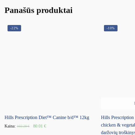
Panašūs produktai
-22%
-10%
Hills Prescription Diet™ Canine b/d™ 12kg
Hills Prescription
chicken & vegetab
Kaina:
80.01
€
102.28
€
daržovių troškin