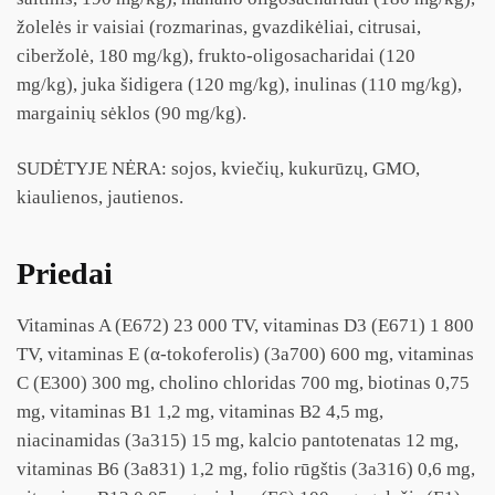
žolelės ir vaisiai (rozmarinas, gvazdikėliai, citrusai,
ciberžolė, 180 mg/kg), frukto-oligosacharidai (120
mg/kg), juka šidigera (120 mg/kg), inulinas (110 mg/kg),
margainių sėklos (90 mg/kg).
SUDĖTYJE NĖRA: sojos, kviečių, kukurūzų, GMO,
kiaulienos, jautienos.
Priedai
Vitaminas A (E672) 23 000 TV, vitaminas D3 (E671) 1 800
TV, vitaminas E (α-tokoferolis) (3a700) 600 mg, vitaminas
C (E300) 300 mg, cholino chloridas 700 mg, biotinas 0,75
mg, vitaminas B1 1,2 mg, vitaminas B2 4,5 mg,
niacinamidas (3a315) 15 mg, kalcio pantotenatas 12 mg,
vitaminas B6 (3a831) 1,2 mg, folio rūgštis (3a316) 0,6 mg,