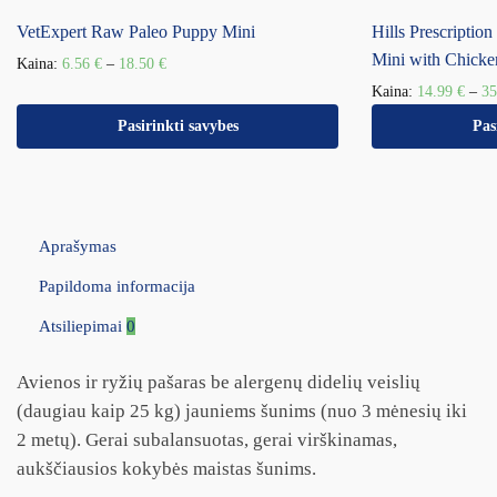
VetExpert Raw Paleo Puppy Mini
Hills Prescriptio
Mini with Chicke
Kaina:
6.56
€
–
18.50
€
Kaina:
14.99
€
–
3
Pasirinkti savybes
Pas
Aprašymas
Papildoma informacija
Atsiliepimai
0
Avienos ir ryžių pašaras be alergenų didelių veislių
(daugiau kaip 25 kg) jauniems šunims (nuo 3 mėnesių iki
2 metų). Gerai subalansuotas, gerai virškinamas,
aukščiausios kokybės maistas šunims.