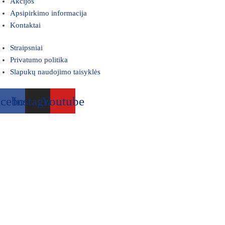
Akcijos
Apsipirkimo informacija
Kontaktai
Straipsniai
Privatumo politika
Slapukų naudojimo taisyklės
acebook
Instagram
Youtube