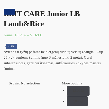
BRIT CARE Junior LB
Akcija!
Lamb&Rice
Kaina:
18.29
€
–
51.69
€
-13%
Avienos ir ryžių pašaras be alergenų didelių veislių (daugiau kaip
25 kg) jauniems šunims (nuo 3 mėnesių iki 2 metų). Gerai
subalansuotas, gerai virškinamas, aukščiausios kokybės maistas
šunims.
Svoris
:
No selection
More options
12,00 kg
3,00 kg