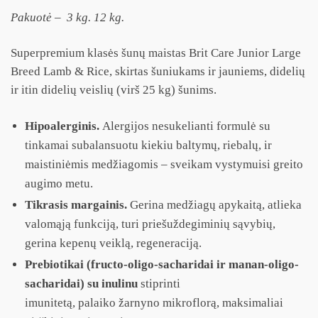
Pakuotė – 3 kg. 12 kg.
Superpremium klasės šunų maistas Brit Care Junior Large
Breed Lamb & Rice, skirtas šuniukams ir jauniems, didelių
ir itin didelių veislių (virš 25 kg) šunims.
Hipoalerginis.
Alergijos nesukelianti formulė su
tinkamai subalansuotu kiekiu baltymų, riebalų, ir
maistiniėmis medžiagomis – sveikam vystymuisi greito
augimo metu.
Tikrasis margainis.
Gerina medžiagų apykaitą, atlieka
valomąją funkciją, turi priešuždegiminių sąvybių,
gerina kepenų veiklą, regeneraciją.
Prebiotikai (fructo-oligo-sacharidai ir manan-oligo-
sacharidai) su inulinu
stiprinti
imunitetą,
palaiko
žarnyno mikroflorą, maksimaliai