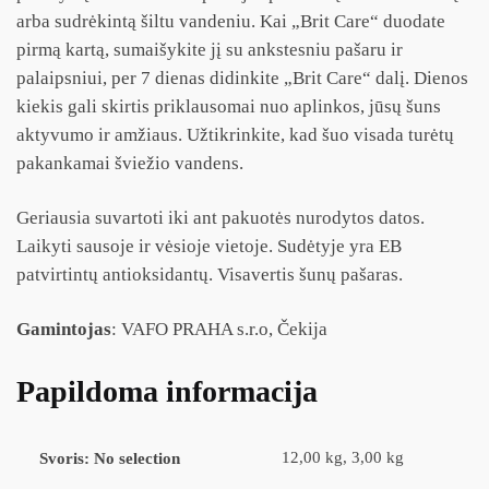
arba sudrėkintą šiltu vandeniu. Kai „Brit Care“ duodate
pirmą kartą, sumaišykite jį su ankstesniu pašaru ir
palaipsniui, per 7 dienas didinkite „Brit Care“ dalį. Dienos
kiekis gali skirtis priklausomai nuo aplinkos, jūsų šuns
aktyvumo ir amžiaus. Užtikrinkite, kad šuo visada turėtų
pakankamai šviežio vandens.
Geriausia suvartoti iki ant pakuotės nurodytos datos.
Laikyti sausoje ir vėsioje vietoje. Sudėtyje yra EB
patvirtintų antioksidantų. Visavertis šunų pašaras.
Gamintojas
: VAFO PRAHA s.r.o, Čekija
Papildoma informacija
12,00 kg, 3,00 kg
Svoris
:
No selection