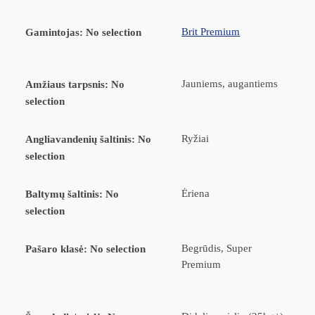
Brit Premium
Gamintojas
:
No selection
Jauniems, augantiems
Amžiaus tarpsnis
:
No
selection
Ryžiai
Angliavandenių šaltinis
:
No
selection
Ėriena
Baltymų šaltinis
:
No
selection
Begrūdis, Super
Pašaro klasė
:
No selection
Premium