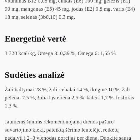
vitaminas B12 0,05 mg, cinkas (E6) 100 mg, geležis (E1)
90 mg, manganas (E5) 45 mg, jodas (E2) 0,8 mg, varis (E4)
18 mg, selenas (3b8.10) 0,3 mg.
Energetinė vertė
3 720 kcal/kg, Omega 3: 0,39 %, Omega 6: 1,55 %
Sudėties analizė
Žali baltymai 28 %, žali riebalai 14 %, drėgmė 10 %, žali
pelenai 7,5 %, žalia ląsteliena 2,5 %, kalcis 1,7 %, fosforas
1,3 %.
Jauniems šunims rekomenduojamą dienos pašaro
suvartojimo kiekį, pateiktą šėrimo lentelėje, reikėtų
padalyti į 2–3 vienodas porcijas per dieną. Duokite sausą