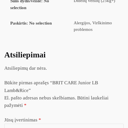
Didelių veislių (25kg+)
Šuns dydis/veislė
:
No
selection
Alergijos, Virškinimo
Paskirtis
:
No selection
problemos
Atsiliepimai
Atsiliepimų dar nėra.
Būkite pirmas aprašęs “BRIT CARE Junior LB
Lamb&Rice”
El. pašto adresas nebus skelbiamas.
Būtini laukeliai
pažymėti
*
Jūsų įvertinimas
*