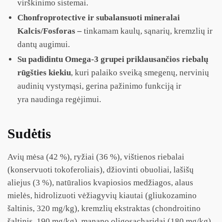
virškinimo sistemai.
Chonfroprotective ir subalansuoti mineralai
Kalcis/Fosforas –
tinkamam kaulų, sąnarių, kremzlių ir
dantų augimui.
Su padidintu Omega-3 grupei priklausančios riebalų
rūgšties kiekiu
, kuri palaiko sveiką smegenų, nervinių
audinių vystymąsi, gerina pažinimo funkciją ir
yra naudinga regėjimui.
Sudėtis
Avių mėsa (42 %), ryžiai (36 %), vištienos riebalai
(konservuoti tokoferoliais), džiovinti obuoliai, lašišų
aliejus (3 %), natūralios kvapiosios medžiagos, alaus
mielės, hidrolizuoti vėžiagyvių kiautai (gliukozamino
šaltinis, 320 mg/kg), kremzlių ekstraktas (chondroitino
šaltinis, 190 mg/kg), manano oligosacharidai (180 mg/kg),