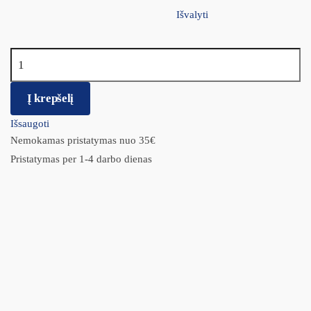
Išvalyti
produkto kiekis: BRIT CARE Junior LB Lamb&Rice
Į krepšelį
Išsaugoti
Nemokamas pristatymas nuo 35€
Pristatymas per 1-4 darbo dienas