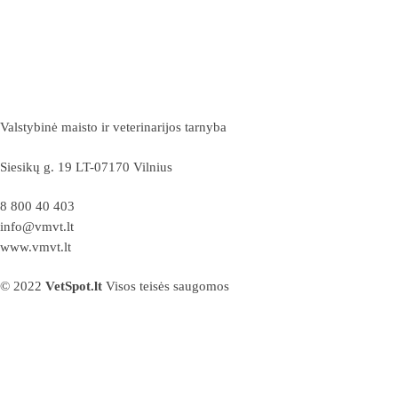
Valstybinė maisto ir veterinarijos tarnyba
Siesikų g. 19 LT-07170 Vilnius
8 800 40 403
info@vmvt.lt
www.vmvt.lt
© 2022
VetSpot.lt
Visos teisės saugomos