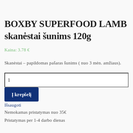
BOXBY SUPERFOOD LAMB
skanėstai šunims 120g
Kaina:
3.78
€
Skanėstai – papildomas pašaras šunims ( nuo 3 mėn. amžiaus).
produkto kiekis: BOXBY SUPERFOOD LAMB skanėstai šunims
120g
Į krepšelį
Išsaugoti
Nemokamas pristatymas nuo 35€
Pristatymas per 1-4 darbo dienas