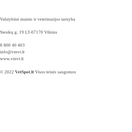
Valstybinė maisto ir veterinarijos tarnyba
Siesikų g. 19 LT-07170 Vilnius
8 800 40 403
info@vmvt.lt
www.vmvt.lt
© 2022
VetSpot.lt
Visos teisės saugomos