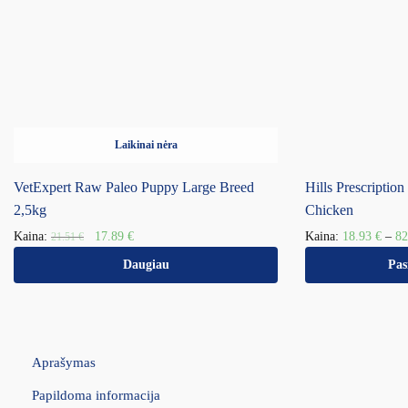
Laikinai nėra
VetExpert Raw Paleo Puppy Large Breed
Hills Prescripti
2,5kg
Chicken
Kaina:
17.89
€
Kaina:
18.93
€
–
8
21.51
€
Daugiau
Pas
Aprašymas
Papildoma informacija