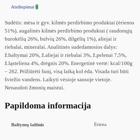
Atsiliepimai
0
Sudėtis: mėsa ir gyv. kilmės perdirbimo produktai (ėrienos
51%), augalinės kilmės perdirbimo produktai ( raudonųjų
burokėlių 26%, bulvių 26%, dilgėlių 1%), aliejai ir
riebalai, mineralai. Analitinės sudedamosios dalys:
ž.baltymai 20%, ž.aliejai ir riebalai 3%, ž.pelenai 7,5%,
ž.ląsteliena 4%, drėgnis 20%. Energetinė vertė: kcal/100g
– 262. Prižiūrėti šunį, visą laiką kol ėda. Visada turi būti
šviežio vandens. Laikyti vėsioje sausoje vietoje.
Nenaudoti žmonių maistui.
Papildoma informacija
Ėriena
Baltymų šaltinis