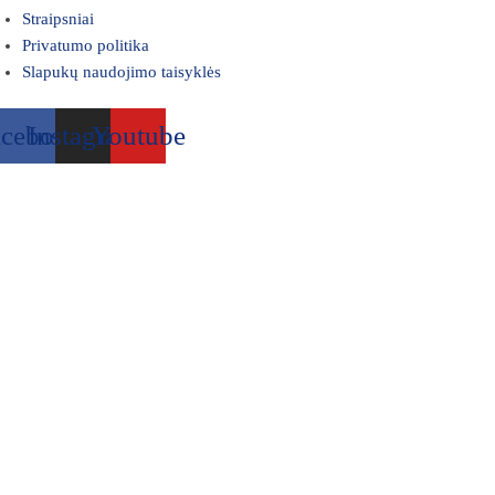
Straipsniai
Privatumo politika
Slapukų naudojimo taisyklės
acebook
Instagram
Youtube