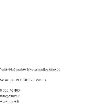
Valstybinė maisto ir veterinarijos tarnyba
Siesikų g. 19 LT-07170 Vilnius
8 800 40 403
info@vmvt.lt
www.vmvt.lt