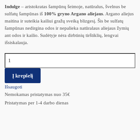
Indulge
– aristokratas šampūnų šeimoje, natūralus, švelnus be
sulfatų šampūnas iš
100% gryno Argano aliejaus
. Argano aliejus
maitina ir suteikia kailiui gražų sveiką blizgesį. Šis be sulfatų
šampūnas nedirgina odos ir nepalieka natūralaus aliejaus žymių
ant odos ir kailio. Sudėtyje nėra dirbtinių tirštiklių, lengvai
išsiskalauja.
produkto kiekis: BIO-GROOM Šampūnas Indulge Sulfate-Free
355ml
Į krepšelį
Išsaugoti
Nemokamas pristatymas nuo 35€
Pristatymas per 1-4 darbo dienas