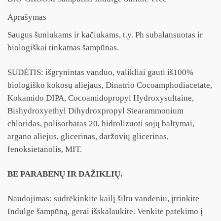
Aprašymas
Saugus šuniukams ir kačiukams, t.y. Ph subalansuotas ir
biologiškai tinkamas šampūnas.
SUDĖTIS: išgrynintas vanduo, valikliai gauti iš100%
biologiško kokosų aliejaus, Dinatrio Cocoamphodiacetate,
Kokamido DIPA, Cocoamidopropyl Hydroxysultaine,
Bishydroxyethyl Dihydroxpropyl Stearammonium
chloridas, polisorbatas 20, hidrolizuoti sojų baltymai,
argano aliejus, glicerinas, daržovių glicerinas,
fenoksietanolis, MIT.
BE PARABENŲ IR DAŽIKLIŲ.
Naudojimas: sudrėkinkite kailį šiltu vandeniu, įtrinkite
Indulge šampūną, gerai išskalaukite. Venkite patekimo į