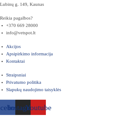
Lubinų g. 149, Kaunas
Reikia pagalbos?
+370 669 28000
info@vetspot.lt
Akcijos
Apsipirkimo informacija
Kontaktai
Straipsniai
Privatumo politika
Slapukų naudojimo taisyklės
acebook
Instagram
Youtube