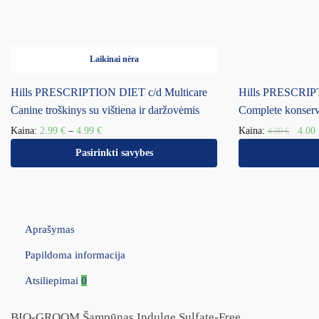
Laikinai nėra
Hills PRESCRIPTION DIET c/d Multicare
Hills PRESCRI
Canine troškinys su vištiena ir daržovėmis
Complete konserv
Kaina:
2.99
€
–
4.99
€
Kaina:
4.00
4.90
€
Pasirinkti savybes
Aprašymas
Papildoma informacija
Atsiliepimai
0
BIO-GROOM Šampūnas Indulge Sulfate-Free