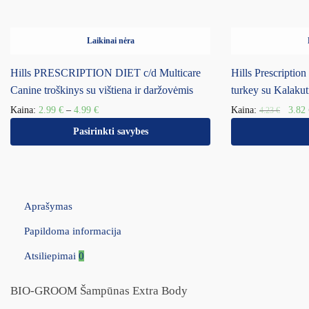
Laikinai nėra
Hills PRESCRIPTION DIET c/d Multicare
Hills Prescripti
Canine troškinys su vištiena ir daržovėmis
turkey su Kalaku
Kaina:
2.99
€
–
4.99
€
Kaina:
3.82
4.23
€
Pasirinkti savybes
Aprašymas
Papildoma informacija
Atsiliepimai
0
BIO-GROOM Šampūnas Extra Body