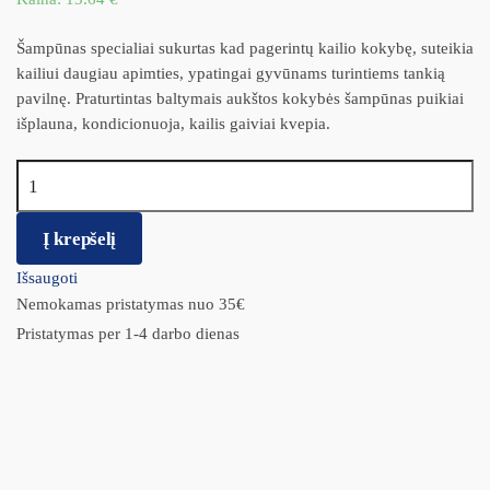
Šampūnas specialiai sukurtas kad pagerintų kailio kokybę, suteikia
kailiui daugiau apimties, ypatingai gyvūnams turintiems tankią
pavilnę. Praturtintas baltymais aukštos kokybės šampūnas puikiai
išplauna, kondicionuoja, kailis gaiviai kvepia.
produkto kiekis: BIO-GROOM Šampūnas Extra Body 355ml.
Į krepšelį
Išsaugoti
Nemokamas pristatymas nuo 35€
Pristatymas per 1-4 darbo dienas