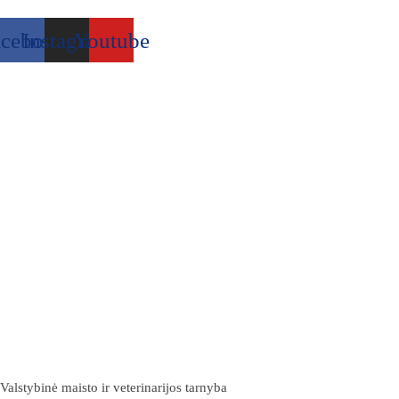
acebook
Instagram
Youtube
Valstybinė maisto ir veterinarijos tarnyba