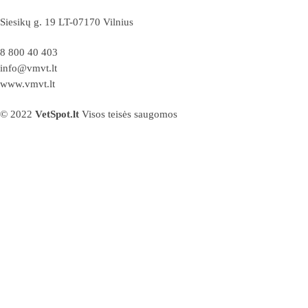
Siesikų g. 19 LT-07170 Vilnius
8 800 40 403
info@vmvt.lt
www.vmvt.lt
© 2022
VetSpot.lt
Visos teisės saugomos