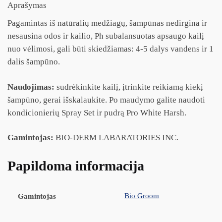
Aprašymas
Pagamintas iš natūralių medžiagų, šampūnas nedirgina ir
nesausina odos ir kailio, Ph subalansuotas apsaugo kailį
nuo vėlimosi, gali būti skiedžiamas: 4-5 dalys vandens ir 1
dalis šampūno.
Naudojimas:
sudrėkinkite kailį, įtrinkite reikiamą kiekį
šampūno, gerai išskalaukite. Po maudymo galite naudoti
kondicionierių Spray Set ir pudrą Pro White Harsh.
Gamintojas:
BIO-DERM LABARATORIES INC.
Papildoma informacija
Bio Groom
Gamintojas