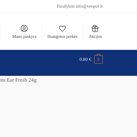
Parašykite info@vetspot.lt
Mano paskyra
Išsaugotos prekės
Akcijos
0.00
€
0
s Ear Fresh 24g