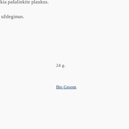
eikia pašalinkite plaukus.
ų uždegimas.
24 g.
Bio Groom