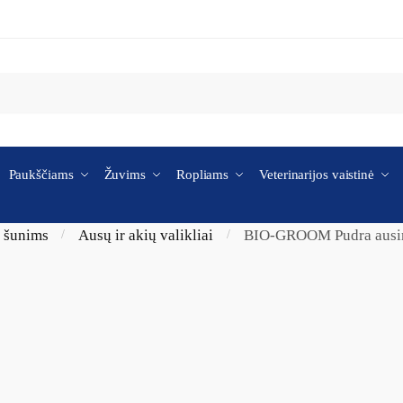
Paukščiams
Žuvims
Ropliams
Veterinarijos vaistinė
i šunims
Ausų ir akių valikliai
BIO-GROOM Pudra ausim
/
/