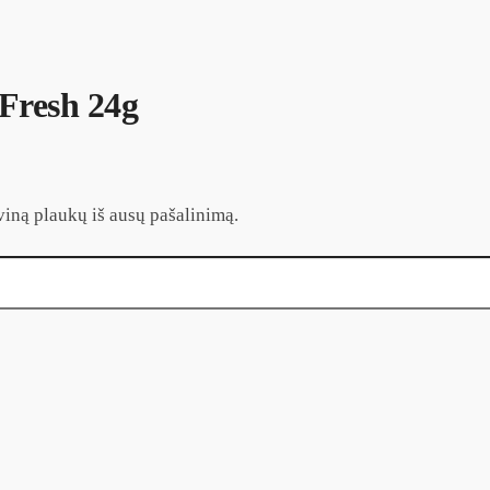
resh 24g
viną plaukų iš ausų pašalinimą.