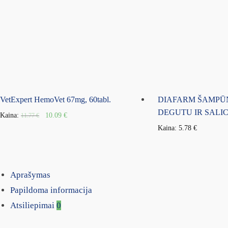
VetExpert HemoVet 67mg, 60tabl.
DIAFARM ŠAMPŪN
DEGUTU IR SALICI
Kaina:
10.09
€
11.77
€
Kaina:
5.78
€
Aprašymas
Papildoma informacija
Atsiliepimai
0