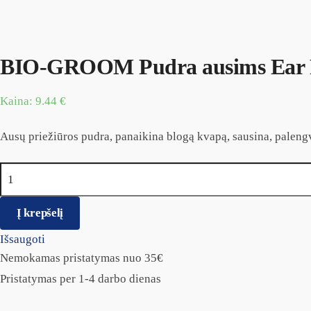
BIO-GROOM Pudra ausims Ear F
Kaina:
9.44
€
Ausų priežiūros pudra, panaikina blogą kvapą, sausina, paleng
produkto kiekis: BIO-GROOM Pudra ausims Ear Fresh 24g
Į krepšelį
Išsaugoti
Nemokamas pristatymas nuo 35€
Pristatymas per 1-4 darbo dienas