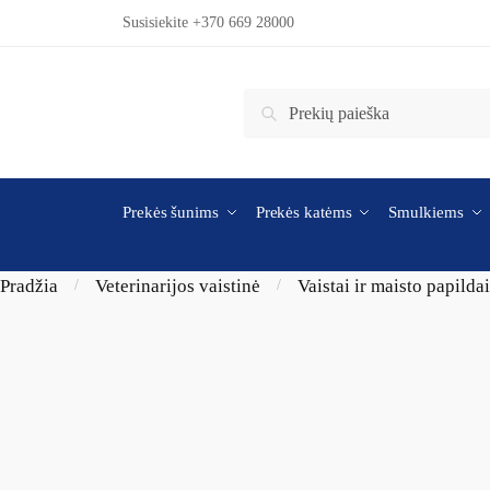
Skip to navigation
Skip to content
Susisiekite +370 669 28000
Ieškoti:
Ieškoti
Prekės šunims
Prekės katėms
Smulkiems
Pradžia
Veterinarijos vaistinė
Vaistai ir maisto papilda
/
/