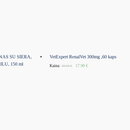
AS SU SIERA,
VetExpert RenalVet 300mg ,60 kaps
LU, 150 ml
Kaina:
17.90
€
19.31
€