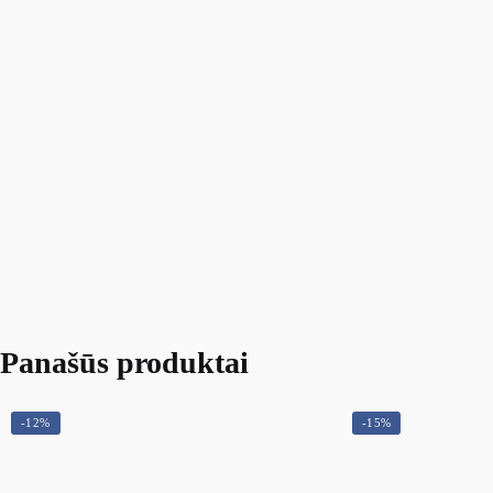
Panašūs produktai
-12%
-15%