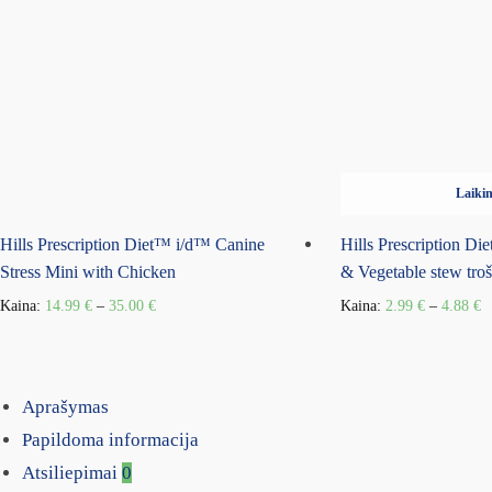
Laikin
Hills Prescription Diet™ i/d™ Canine
Hills Prescription Di
Stress Mini with Chicken
& Vegetable stew tro
Kaina:
14.99
€
–
35.00
€
Kaina:
2.99
€
–
4.88
€
Aprašymas
Papildoma informacija
Atsiliepimai
0