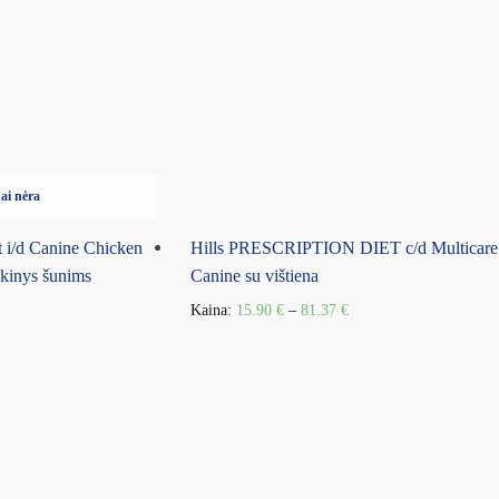
ai nėra
et i/d Canine Chicken
Hills PRESCRIPTION DIET c/d Multicare
škinys šunims
Canine su vištiena
Kaina:
15.90
€
–
81.37
€