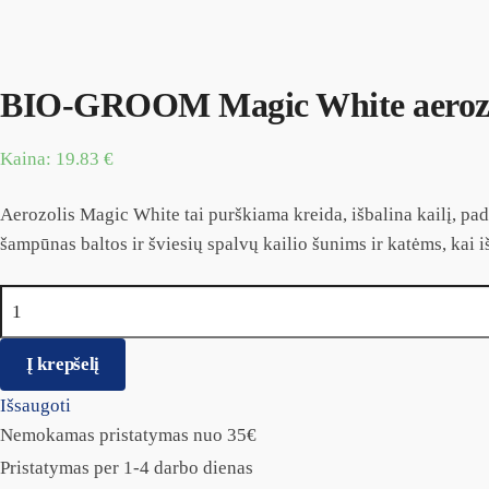
BIO-GROOM Magic White aerozo
Kaina:
19.83
€
Aerozolis Magic White tai purškiama kreida, išbalina kailį, pad
šampūnas baltos ir šviesių spalvų kailio šunims ir katėms, kai 
produkto kiekis: BIO-GROOM Magic White aerozolis
Į krepšelį
Išsaugoti
Nemokamas pristatymas nuo 35€
Pristatymas per 1-4 darbo dienas