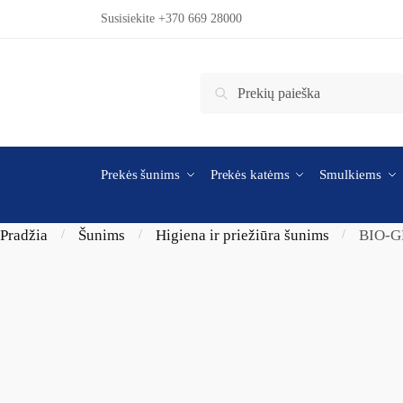
Skip to navigation
Skip to content
Susisiekite +370 669 28000
Ieškoti:
Ieškoti
Prekės šunims
Prekės katėms
Smulkiems
Pradžia
Šunims
Higiena ir priežiūra šunims
BIO-G
/
/
/