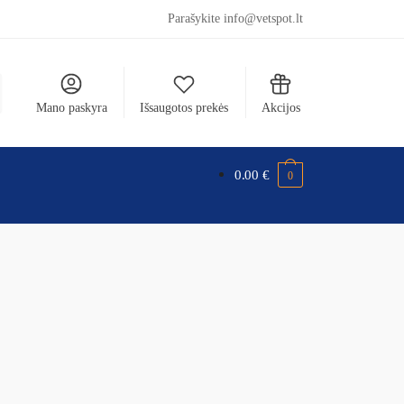
Parašykite info@vetspot.lt
Mano paskyra
Išsaugotos prekės
Akcijos
0.00
€
0