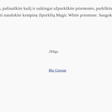
 pašiauškite kailį ir saikingai užpurkškite priemonės, purkškit
inti naudokite kempinę išpurkštą Magic White priemone. Saugoki
284gr.
Bio Groom