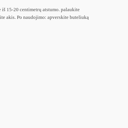
e iš 15-20 centimetrų atstumo. palaukite
te akis. Po naudojimo: apverskite buteliuką