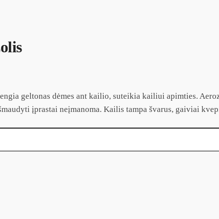
lis
engia geltonas dėmes ant kailio, suteikia kailiui apimties. Aero
išmaudyti įprastai neįmanoma. Kailis tampa švarus, gaiviai kvep