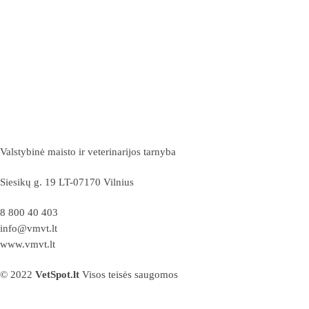
Valstybinė maisto ir veterinarijos tarnyba
Siesikų g. 19 LT-07170 Vilnius
8 800 40 403
info@vmvt.lt
www.vmvt.lt
© 2022
VetSpot.lt
Visos teisės saugomos