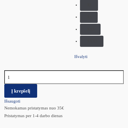
XL
XS
XXS
XXXS
Išvalyti
produkto kiekis: Batukai šunims
Į krepšelį
Išsaugoti
Nemokamas pristatymas nuo 35€
Pristatymas per 1-4 darbo dienas