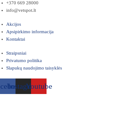
+370 669 28000
info@vetspot.lt
Akcijos
Apsipirkimo informacija
Kontaktai
Straipsniai
Privatumo politika
Slapukų naudojimo taisyklės
acebook
Instagram
Youtube