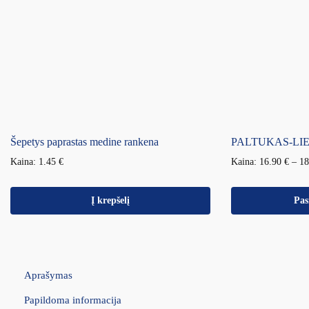
Šepetys paprastas medine rankena
PALTUKAS-LI
Kaina:
1.45
€
Kaina:
16.90
€
–
1
Į krepšelį
Pas
Aprašymas
Papildoma informacija