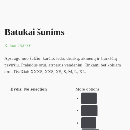
Batukai šunims
Kaina:
25.00
€
Apsaugo nuo šalčio, karčio, ledo, druskų, akmenų ir šiurkščių
paviršių. Pralaidūs orui, atsparūs vandeniui. Tinkami bet kokiam
orui. Dydžiai: XXXS, XXS, XS, S, M, L, XL.
Dydis
:
No selection
More options
L
M
S