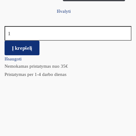
Išvalyti
produkto kiekis: Ausų valymo skystis – Ear Cleansing katėms ir
šunims 237ml
Į krepšelį
Išsaugoti
Nemokamas pristatymas nuo 35€
Pristatymas per 1-4 darbo dienas