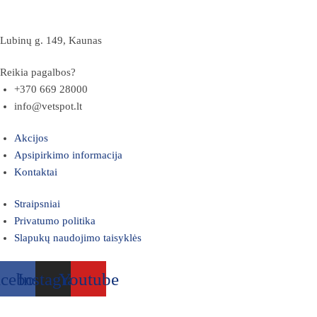
Lubinų g. 149, Kaunas
Reikia pagalbos?
+370 669 28000
info@vetspot.lt
Akcijos
Apsipirkimo informacija
Kontaktai
Straipsniai
Privatumo politika
Slapukų naudojimo taisyklės
acebook
Instagram
Youtube