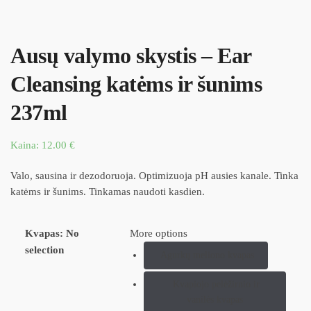
Ausų valymo skystis – Ear
Cleansing katėms ir šunims
237ml
Kaina:
12.00
€
Valo, sausina ir dezodoruoja. Optimizuoja pH ausies kanale. Tinka
katėms ir šunims. Tinkamas naudoti kasdien.
Kvapas
:
No
More options
selection
Agurkų meliono kvapas
Kvapiojo pelėžirnio ir
vanilės kvapas