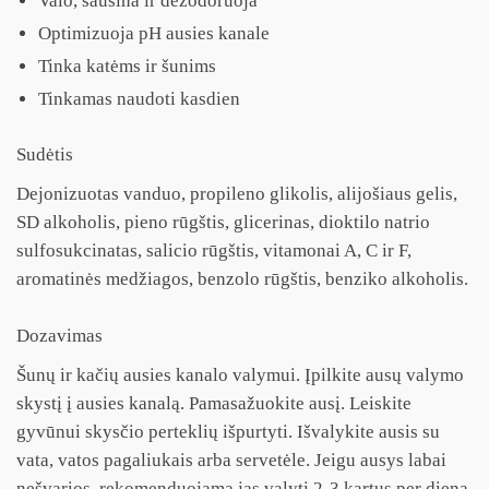
Valo, sausina ir dezodoruoja
Optimizuoja pH ausies kanale
Tinka katėms ir šunims
Tinkamas naudoti kasdien
Sudėtis
Dejonizuotas vanduo, propileno glikolis, alijošiaus gelis,
SD alkoholis, pieno rūgštis, glicerinas, dioktilo natrio
sulfosukcinatas, salicio rūgštis, vitamonai A, C ir F,
aromatinės medžiagos, benzolo rūgštis, benziko alkoholis.
Dozavimas
Šunų ir kačių ausies kanalo valymui. Įpilkite ausų valymo
skystį į ausies kanalą. Pamasažuokite ausį. Leiskite
gyvūnui skysčio perteklių išpurtyti. Išvalykite ausis su
vata, vatos pagaliukais arba servetėle. Jeigu ausys labai
nešvarios, rekomenduojama jas valyti 2-3 kartus per dieną,