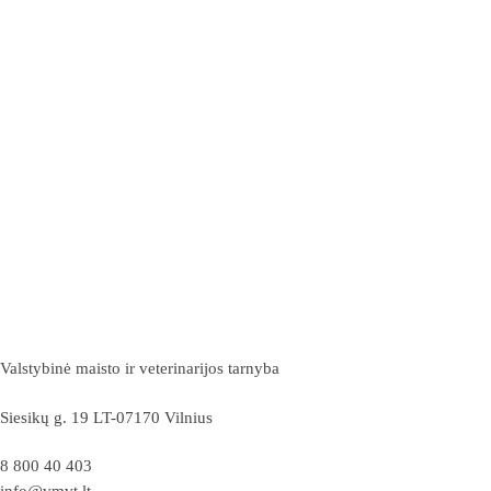
Valstybinė maisto ir veterinarijos tarnyba
Siesikų g. 19 LT-07170 Vilnius
8 800 40 403
info@vmvt.lt