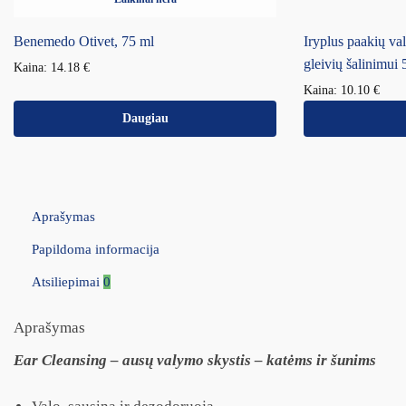
Benemedo Otivet, 75 ml
Iryplus paakių val
gleivių šalinimui 
Kaina:
14.18
€
Kaina:
10.10
€
Daugiau
Aprašymas
Papildoma informacija
Atsiliepimai
0
Aprašymas
Ear Cleansing – ausų valymo skystis – katėms ir šunims