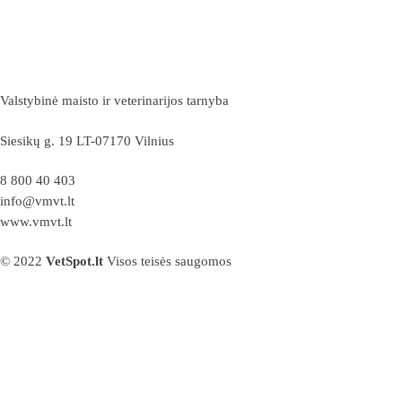
Valstybinė maisto ir veterinarijos tarnyba
Siesikų g. 19 LT-07170 Vilnius
8 800 40 403
info@vmvt.lt
www.vmvt.lt
© 2022
VetSpot.lt
Visos teisės saugomos