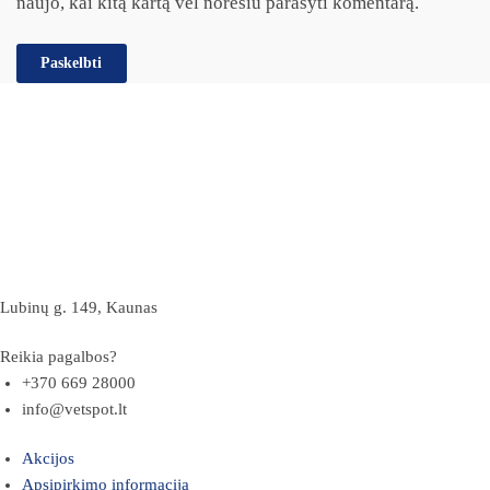
naujo, kai kitą kartą vėl norėsiu parašyti komentarą.
Lubinų g. 149, Kaunas
Reikia pagalbos?
+370 669 28000
info@vetspot.lt
Akcijos
Apsipirkimo informacija