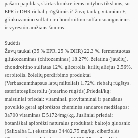
pašaro papildas, skirtas konkretiems mitybos tikslams, su
EPR ir DHR riebalų rūgštimis iš žuvų taukų, vitaminu E,
gliukozamino sulfatu ir chondroitino sulfatusuaugusiems
ir vyresnio amžiaus šunims.
Sudėtis
Žuvų taukai (35 % EPR, 25 % DHR) 22,3 %, fermentuotas
gliukozaminas (chitozaminas) 18,27%, želatina (jaučių),
chondroitino sulfatas 12%, glicerolis, krilių aliejus 2,56%,
sorbitolis, žolelių perdirbimo produktai
(Verbascumthapsus lapų milteliai) 1,72%, riebalų rūgštys,
esterintosgliceroliu (stearino rūgštis).Priedai/kg:
maistiniai priedai: vitaminai, provitaminai ir panašaus
poveikio gerai apibrėžtos cheminės sandaros medžiagos:
3a700 vitaminas E 51724mg/kg. Jusliniai priedai:
botaniškai apibrėžti natūralūs produktai: baltojo gluosnio
(Salixalba L.) ekstraktas 34482,75 mg/kg, ciberžolės