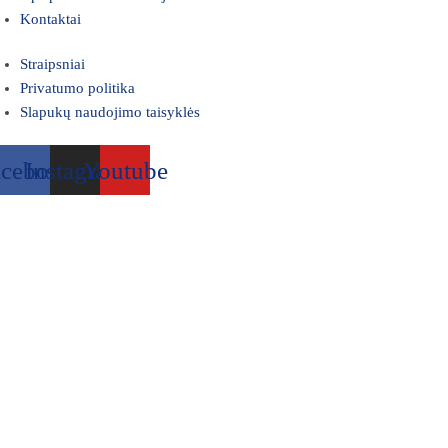
Kontaktai
Straipsniai
Privatumo politika
Slapukų naudojimo taisyklės
acebook
Instagram
Youtube