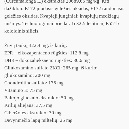
(Curcumalonga L.) ekstraktas 20689,65 mg/kg. Kiti
dažikliai: E172 juodasis geležies oksidas, E172 raudonasis
geležies oksidas. Kvapieji junginiai: kvapiųjų medžiagų
mišinys. Technologiniai priedai: 1c322i lecitinai, E551b
koloidinis silicis.
Žuvų taukų 322,4 mg, iš kurių:
EPR – eikozapentaeno rūgšties: 112,8 mg
DHR – dokozaheksaeno rūgšties: 80,6 mg
Gliukozamino sulfato 2KCl: 265 mg, iš kurio:
gliukozamino: 200 mg
Chondroitinosulfato: 175 mg
Vitamino E: 75 mg
Baltojo gluosnio ekstrakto: 50 mg
Krilių aliejaus: 37,5 mg
Ciberžolės ekstrakto: 30 mg
Devynmečio lapų miltelių: 25 mg