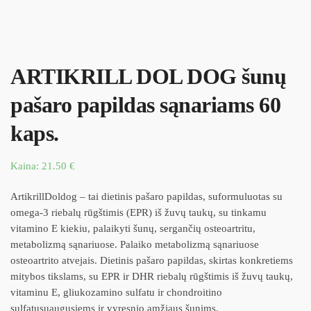
ARTIKRILL DOL DOG šunų
pašaro papildas sąnariams 60
kaps.
Kaina:
21.50
€
ArtikrillDoldog – tai dietinis pašaro papildas, suformuluotas su
omega-3 riebalų rūgštimis (EPR) iš žuvų taukų, su tinkamu
vitamino E kiekiu, palaikyti šunų, sergančių osteoartritu,
metabolizmą sąnariuose. Palaiko metabolizmą sąnariuose
osteoartrito atvejais. Dietinis pašaro papildas, skirtas konkretiems
mitybos tikslams, su EPR ir DHR riebalų rūgštimis iš žuvų taukų,
vitaminu E, gliukozamino sulfatu ir chondroitino
sulfatusuaugusiems ir vyresnio amžiaus šunims.