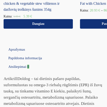
chicken & vegetable stew vištienos ir
Fat with Chicken
daržovių troškinys šunims 354g
Kaina:
20.93
€
–
8
Kaina:
5.39
€
5.99
€
Daugiau
Pas
Aprašymas
Papildoma informacija
Atsiliepimai
0
ArtikrillDoldog – tai dietinis pašaro papildas,
suformuluotas su omega-3 riebalų rūgštimis (EPR) iš žuvų
taukų, su tinkamu vitamino E kiekiu, palaikyti šunų,
sergančių osteoartritu, metabolizmą sąnariuose. Palaiko
metabolizmą sąnariuose osteoartrito atvejais. Dietinis