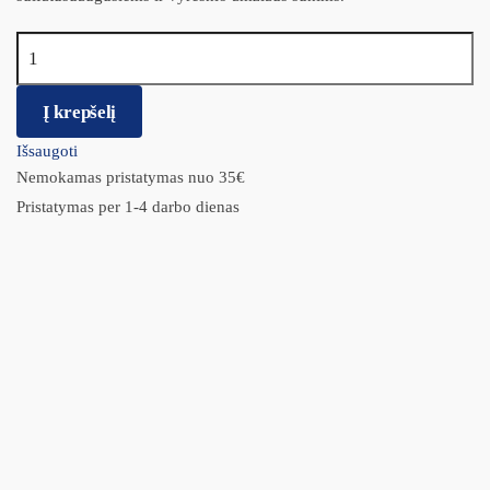
produkto kiekis: ARTIKRILL DOL DOG šunų pašaro papildas
sąnariams 60 kaps.
Į krepšelį
Išsaugoti
Nemokamas pristatymas nuo 35€
Pristatymas per 1-4 darbo dienas