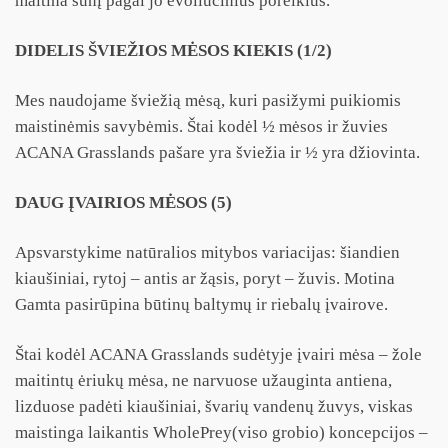
maitina šunį pagal jo evoliucinius poreikius.
DIDELIS ŠVIEŽIOS MĖSOS KIEKIS (1/2)
Mes naudojame šviežią mėsą, kuri pasižymi puikiomis
maistinėmis savybėmis. Štai kodėl ½ mėsos ir žuvies
ACANA Grasslands pašare yra šviežia ir ½ yra džiovinta.
DAUG ĮVAIRIOS MĖSOS (5)
Apsvarstykime natūralios mitybos variacijas: šiandien
kiaušiniai, rytoj – antis ar žąsis, poryt – žuvis. Motina
Gamta pasirūpina būtinų baltymų ir riebalų įvairove.
Štai kodėl ACANA Grasslands sudėtyje įvairi mėsa – žole
maitintų ėriukų mėsa, ne narvuose užauginta antiena,
lizduose padėti kiaušiniai, švarių vandenų žuvys, viskas
maistinga laikantis WholePrey(viso grobio) koncepcijos –