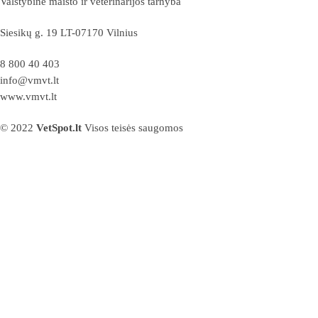
Valstybinė maisto ir veterinarijos tarnyba
Siesikų g. 19 LT-07170 Vilnius
8 800 40 403
info@vmvt.lt
www.vmvt.lt
© 2022
VetSpot.lt
Visos teisės saugomos