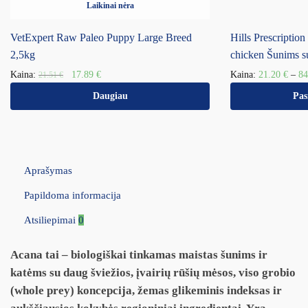
Laikinai nėra
VetExpert Raw Paleo Puppy Large Breed
Hills Prescripti
2,5kg
chicken Šunims s
Kaina:
17.89
€
Kaina:
21.20
€
–
8
21.51
€
Daugiau
Pas
Aprašymas
Papildoma informacija
Atsiliepimai
0
Acana tai – biologiškai tinkamas maistas šunims ir
katėms su daug šviežios, įvairių rūšių mėsos, viso grobio
(whole prey) koncepcija, žemas glikeminis indeksas ir