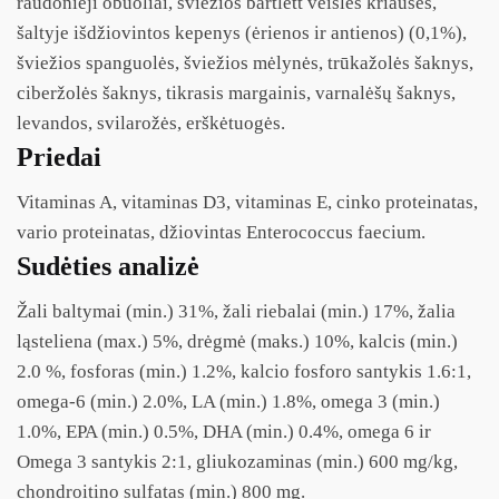
raudonieji obuoliai, šviežios bartlett veislės kriaušės,
šaltyje išdžiovintos kepenys (ėrienos ir antienos) (0,1%),
šviežios spanguolės, šviežios mėlynės, trūkažolės šaknys,
ciberžolės šaknys, tikrasis margainis, varnalėšų šaknys,
levandos, svilarožės, erškėtuogės.
Priedai
Vitaminas A, vitaminas D3, vitaminas E, cinko proteinatas,
vario proteinatas, džiovintas Enterococcus faecium.
Sudėties analizė
Žali baltymai (min.) 31%, žali riebalai (min.) 17%, žalia
ląsteliena (max.) 5%, drėgmė (maks.) 10%, kalcis (min.)
2.0 %, fosforas (min.) 1.2%, kalcio fosforo santykis 1.6:1,
omega-6 (min.) 2.0%, LA (min.) 1.8%, omega 3 (min.)
1.0%, EPA (min.) 0.5%, DHA (min.) 0.4%, omega 6 ir
Omega 3 santykis 2:1, gliukozaminas (min.) 600 mg/kg,
chondroitino sulfatas (min.) 800 mg.