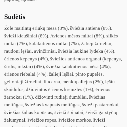
Sudėtis
Žole maitintų ėriukų mėsa (8%), šviežia antiena (8%),
švieži kiaušiniai (8%), Avienos mėsos miltai (8%), silkės
miltai (7%), kalakutienos miltai (7%), žalieji žirneliai,
raudoni lęšiai, avinžirniai, šviežia laukinė lydeka (4%),
ėrienos kepenys (4%), šviežios antienos organai (kepenys,
širdis, inkstai) (4%), šviežia kalakutienos mėsa (4%),
ėrienos riebalai (4%), žalieji lęšiai, pinto pupelės,
geltonieji žirneliai, liucerna, menkių aliejus (2%), lęšių
skaidulos, džiovintos ėrienos kremzlės (1%), ėrienos
žarnokai (1%), džiovinti rudieji dumbliai, šviežias
moliūgas, šviežias kvapusis moliūgas, švieži pastarnokai,
šviežias žalias kopūstas, švieži špinatai, švieži garstyčių
žalumynai, šviežios ropės, šviežios morkos, švieži