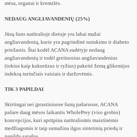
mėsa, organai ir kremzlės.
NEDAUG ANGLIAVANDENIŲ (25%)
Jūsų šuns natūralioje dietoje yra labai mažai
angliavandenių, kurie yra pagrindinė nutukimo ir diabeto
priežastis. Štai kodėl ACANA sudėtyje nedaug
angliavandenių ir todėl greituosius angliavandenius
(tokius kaip kukurūzus ir ryžius) pakeitė žemą glikemijos
indeksą turinčiais vaisiais ir daržovėmis.
TIK 3 PAPILDAI
Skirtingai nei įprastiniuose šunų pašaruose, ACANA
pašare daug mėsos laikantis WholePrey (viso grobio)
koncepcijos, kuri aprūpina natūraliomis maistinėmis
medžiagomis ir taip sumažina ilgus sintetinių priedų ir
papildų sąrašus.