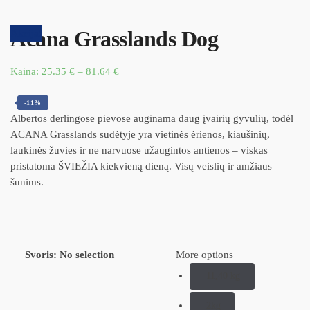
Acana Grasslands Dog
Akcija!
Kaina:
25.35
€
–
81.64
€
-11%
Albertos derlingose pievose auginama daug įvairių gyvulių, todėl
ACANA Grasslands sudėtyje yra vietinės ėrienos, kiaušinių,
laukinės žuvies ir ne narvuose užaugintos antienos – viskas
pristatoma ŠVIEŽIA kiekvieną dieną. Visų veislių ir amžiaus
šunims.
Svoris
:
No selection
More options
11,40 kg
2kg