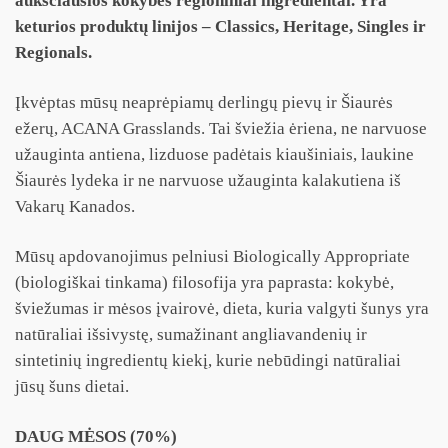
aukščiausios kokybės regioniniai ingredientai. Yra
keturios produktų linijos – Classics, Heritage, Singles ir
Regionals.
Įkvėptas mūsų neaprėpiamų derlingų pievų ir Šiaurės
ežerų, ACANA Grasslands. Tai šviežia ėriena, ne narvuose
užauginta antiena, lizduose padėtais kiaušiniais, laukine
Šiaurės lydeka ir ne narvuose užauginta kalakutiena iš
Vakarų Kanados.
Mūsų apdovanojimus pelniusi Biologically Appropriate
(biologiškai tinkama) filosofija yra paprasta: kokybė,
šviežumas ir mėsos įvairovė, dieta, kuria valgyti šunys yra
natūraliai išsivystę, sumažinant angliavandenių ir
sintetinių ingredientų kiekį, kurie nebūdingi natūraliai
jūsų šuns dietai.
DAUG MĖSOS (70%)