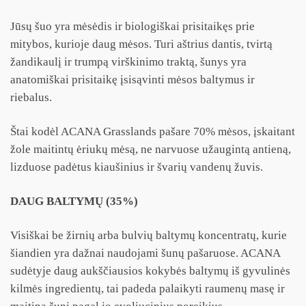
Jūsų šuo yra mėsėdis ir biologiškai prisitaikęs prie
mitybos, kurioje daug mėsos. Turi aštrius dantis, tvirtą
žandikaulį ir trumpą virškinimo traktą, šunys yra
anatomiškai prisitaikę įsisąvinti mėsos baltymus ir
riebalus.
Štai kodėl ACANA Grasslands pašare 70% mėsos, įskaitant
žole maitintų ėriukų mėsą, ne narvuose užaugintą antieną,
lizduose padėtus kiaušinius ir švarių vandenų žuvis.
DAUG BALTYMŲ (35%)
Visiškai be žirnių arba bulvių baltymų koncentratų, kurie
šiandien yra dažnai naudojami šunų pašaruose. ACANA
sudėtyje daug aukščiausios kokybės baltymų iš gyvulinės
kilmės ingredientų, tai padeda palaikyti raumenų masę ir