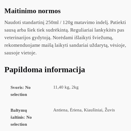
Maitinimo normos
Naudoti standartinį 250ml / 120g matavimo indelį. Patiekti
sausą arba šiek tiek sudrėkintą. Reguliariai lankykitės pas
veterinarijos gydytoją. Norėdami išlaikyti šviežumą,
rekomenduojame maišą laikyti sandariai uždarytą, vėsioje,
sausoje vietoje.
Papildoma informacija
11,40 kg, 2kg
Svoris
:
No
selection
Antiena, Ėriena, Kiaušiniai, Žuvis
Baltymų
šaltinis
:
No
selection