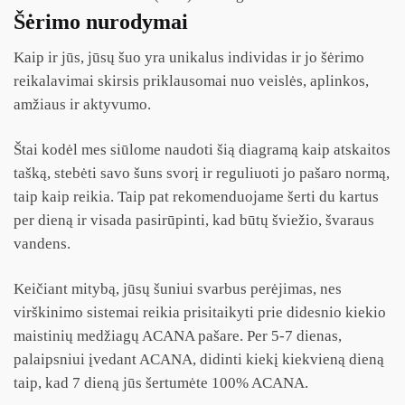
Šėrimo nurodymai
Kaip ir jūs, jūsų šuo yra unikalus individas ir jo šėrimo
reikalavimai skirsis priklausomai nuo veislės, aplinkos,
amžiaus ir aktyvumo.
Štai kodėl mes siūlome naudoti šią diagramą kaip atskaitos
tašką, stebėti savo šuns svorį ir reguliuoti jo pašaro normą,
taip kaip reikia. Taip pat rekomenduojame šerti du kartus
per dieną ir visada pasirūpinti, kad būtų šviežio, švaraus
vandens.
Keičiant mitybą, jūsų šuniui svarbus perėjimas, nes
virškinimo sistemai reikia prisitaikyti prie didesnio kiekio
maistinių medžiagų ACANA pašare. Per 5-7 dienas,
palaipsniui įvedant ACANA, didinti kiekį kiekvieną dieną
taip, kad 7 dieną jūs šertumėte 100% ACANA.