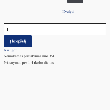
Išvalyti
produkto kiekis: Acana Grasslands Dog
Į krepšelį
Išsaugoti
Nemokamas pristatymas nuo 35€
Pristatymas per 1-4 darbo dienas