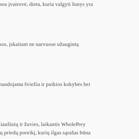
s įvairovė, dieta, kuria valgyti šunys yra
os, įskaitant ne narvuose užaugintą
naudojama šviežia ir puikios kokybės bei
aušinių ir žuvies, laikantis WholePrey
ų priedų poreikį, kurių ilgas sąrašas būna