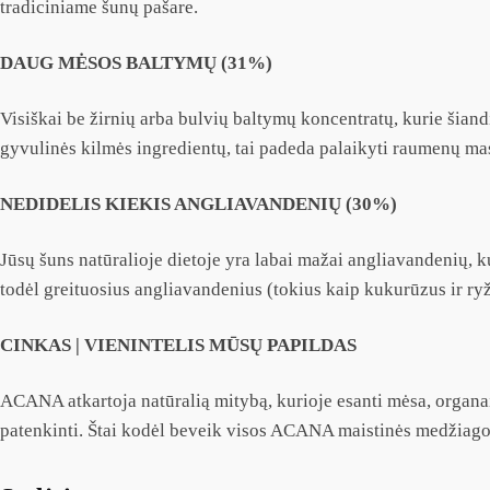
tradiciniame šunų pašare.
DAUG MĖSOS BALTYMŲ (31%)
Visiškai be žirnių arba bulvių baltymų koncentratų, kurie ši
gyvulinės kilmės ingredientų, tai padeda palaikyti raumenų masę
NEDIDELIS KIEKIS ANGLIAVANDENIŲ (30%)
Jūsų šuns natūralioje dietoje yra labai mažai angliavandenių, 
todėl greituosius angliavandenius (tokius kaip kukurūzus ir ryž
CINKAS | VIENINTELIS MŪSŲ PAPILDAS
ACANA atkartoja natūralią mitybą, kurioje esanti mėsa, organa
patenkinti. Štai kodėl beveik visos ACANA maistinės medžiagos