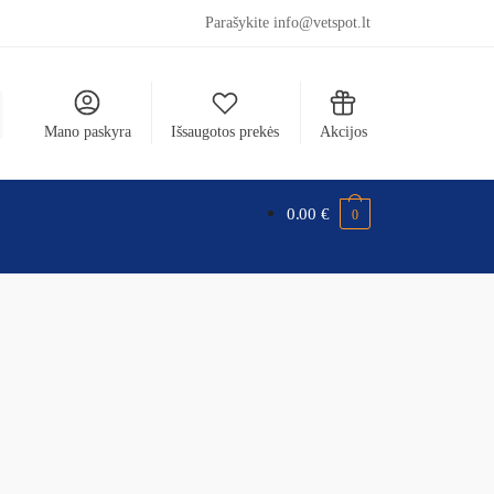
Parašykite info@vetspot.lt
Mano paskyra
Išsaugotos prekės
Akcijos
0.00
€
0