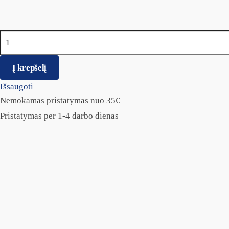
produkto kiekis: ACANA Adult Small Breed
Į krepšelį
Išsaugoti
Nemokamas pristatymas nuo 35€
Pristatymas per 1-4 darbo dienas