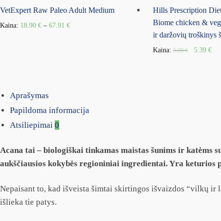
VetExpert Raw Paleo Adult Medium
Hills Prescription Die
Biome chicken & vege
Kaina:
18.90
€
–
67.91
€
ir daržovių troškinys
Kaina:
5.39
€
5.99
€
Aprašymas
Papildoma informacija
Atsiliepimai
0
Acana tai – biologiškai tinkamas maistas šunims ir katėms su
aukščiausios kokybės regioniniai ingredientai. Yra keturios p
Nepaisant to, kad išveista šimtai skirtingos išvaizdos “vilkų ir
išlieka tie patys.