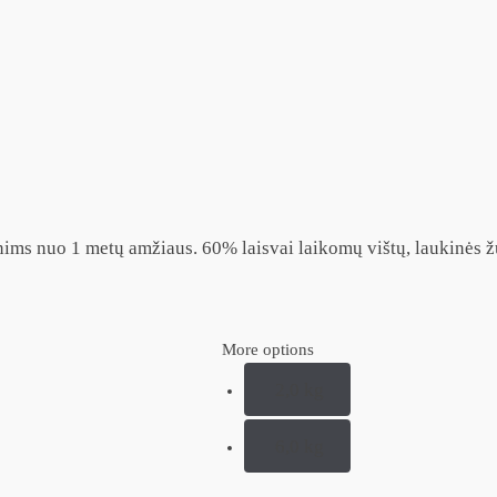
ims nuo 1 metų amžiaus. 60% laisvai laikomų vištų, laukinės žuv
More options
2,0 kg
6,0 kg