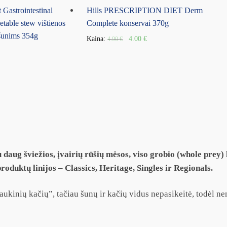
t Gastrointestinal
Hills PRESCRIPTION DIET Derm
table stew vištienos
Complete konservai 370g
 šunims 354g
Kaina:
4.00
€
4.90
€
 daug šviežios, įvairių rūšių mėsos, viso grobio (whole prey)
roduktų linijos – Classics, Heritage, Singles ir Regionals.
 laukinių kačių”, tačiau šunų ir kačių vidus nepasikeitė, todėl 