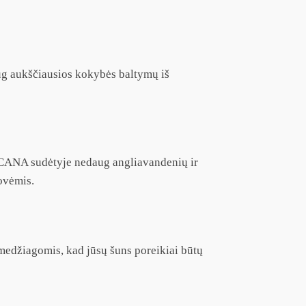
ug aukščiausios kokybės baltymų iš
l ACANA sudėtyje nedaug angliavandenių ir
žovėmis.
medžiagomis, kad jūsų šuns poreikiai būtų