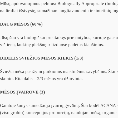
Mūsų apdovanojimus pelniusi Biologically Appropriate (biologiš
natūraliai išsivystę, sumažinant angliavandenių ir sintetinių ing
DAUG MĖSOS (60%)
Jūsų šuo yra biologiškai prisitaikęs prie mitybos, kurioje ga
vištieną, laukinę plekšnę ir lizduose padėtus kiaušinius.
DIDELIS ŠVIEŽIOS MĖSOS KIEKIS (1/3)
Šviežia mėsa pasižymi puikiomis maistinėmis savybėmis. Štai k
skonio. Kita dalis – 2/3 mėsos yra džiovinta.
MĖSOS ĮVAIROVĖ (3)
Gamtoje šunys sumedžioja įvairių gyvūnų. Štai kodėl ACANA sud
(viso grobio) koncepcijos proporcijų, naudojant mėsą, organus i