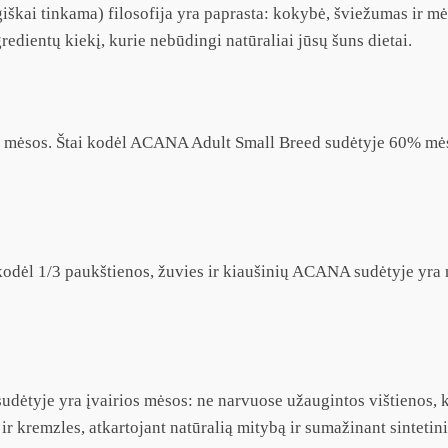
kai tinkama) filosofija yra paprasta: kokybė, šviežumas ir mėso
redientų kiekį, kurie nebūdingi natūraliai jūsų šuns dietai.
usu mėsos. Štai kodėl ACANA Adult Small Breed sudėtyje 60% mės
odėl 1/3 paukštienos, žuvies ir kiaušinių ACANA sudėtyje yra 
ėtyje yra įvairios mėsos: ne narvuose užaugintos vištienos, ki
r kremzles, atkartojant natūralią mitybą ir sumažinant sintetini