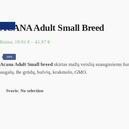
ACANA Adult Small Breed
Akcija!
Kaina:
19.91
€
–
41.97
€
-10%
Acana Adult Small breed
skirtas mažų veislių suaugusiems šun
augalų. Be grūdų, bulvių, krakmolo, GMO.
Svoris
:
No selection