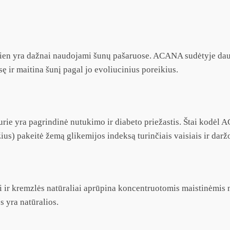
andien yra dažnai naudojami šunų pašaruose. ACANA sudėtyje da
 ir maitina šunį pagal jo evoliucinius poreikius.
kurie yra pagrindinė nutukimo ir diabeto priežastis. Štai kodė
ius) pakeitė žemą glikemijos indeksą turinčiais vaisiais ir dar
i ir kremzlės natūraliai aprūpina koncentruotomis maistinėmis 
 yra natūralios.