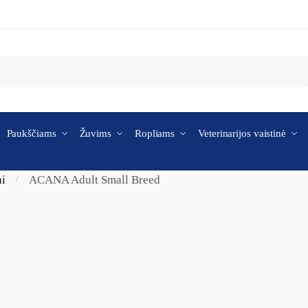
Paukščiams
Žuvims
Ropliams
Veterinarijos vaistinė
ai
ACANA Adult Small Breed
/