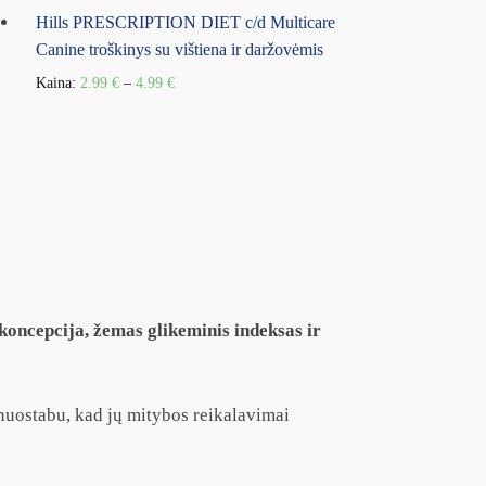
Hills PRESCRIPTION DIET c/d Multicare
Canine troškinys su vištiena ir daržovėmis
Kaina:
2.99
€
–
4.99
€
 koncepcija, žemas glikeminis indeksas ir
nenuostabu, kad jų mitybos reikalavimai