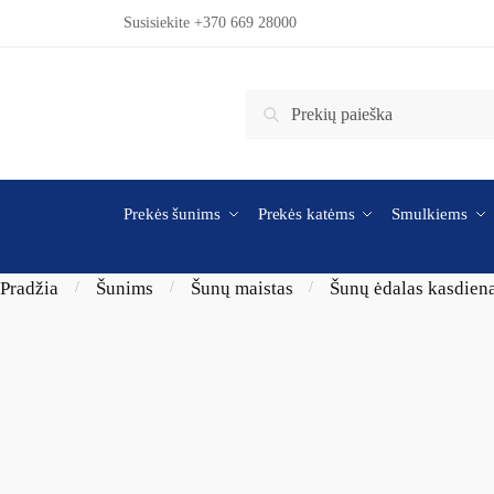
Skip to navigation
Skip to content
Susisiekite +370 669 28000
Ieškoti:
Ieškoti
Prekės šunims
Prekės katėms
Smulkiems
Pradžia
Šunims
Šunų maistas
Šunų ėdalas kasdien
/
/
/