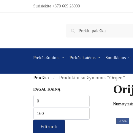
Skip to navigation
Skip to content
Susisiekite +370 669 28000
Ieškoti:
Ieškoti
Prekės šunims
Prekės katėms
Smulkiems
Pradžia
Produktai su žymomis “Orijen”
/
Ori
PAGAL KAINĄ
Min kaina
Maks kaina
-15%
Filtruoti