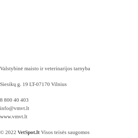
Valstybinė maisto ir veterinarijos tarnyba
Siesikų g. 19 LT-07170 Vilnius
8 800 40 403
info@vmvt.lt
www.vmvt.lt
© 2022
VetSpot.lt
Visos teisės saugomos