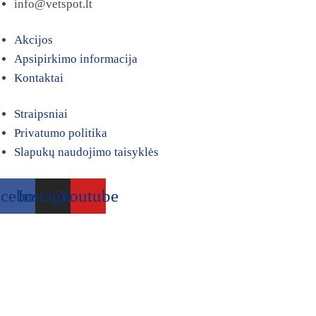
info@vetspot.lt
Akcijos
Apsipirkimo informacija
Kontaktai
Straipsniai
Privatumo politika
Slapukų naudojimo taisyklės
acebook
Instagram
Youtube