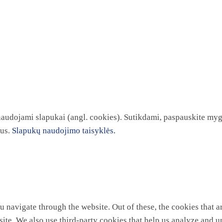
 naudojami slapukai (angl. cookies). Sutikdami, paspauskite myg
kus.
Slapukų naudojimo taisyklės.
 navigate through the website. Out of these, the cookies that a
ebsite. We also use third-party cookies that help us analyze and