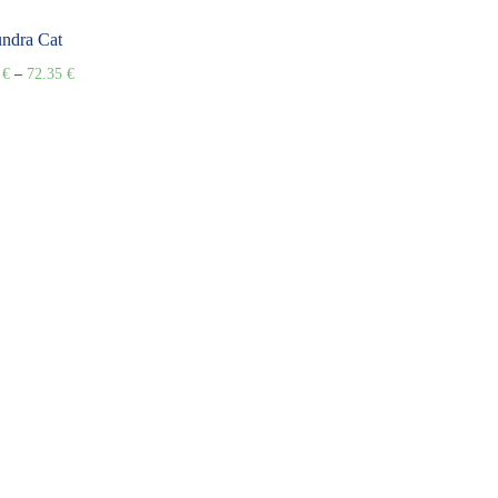
ndra Cat
2
€
–
72.35
€