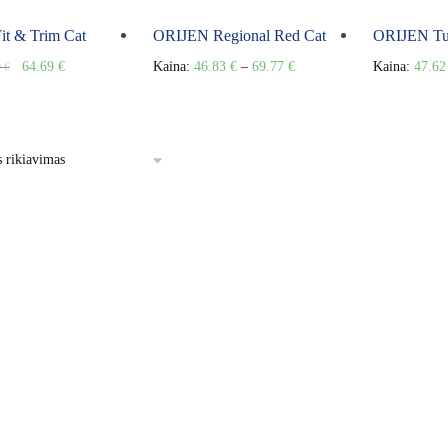
t & Trim Cat
ORIJEN Regional Red Cat
ORIJEN Tu
64.69
€
Kaina:
46.83
€
–
69.77
€
Kaina:
47.6
0
€