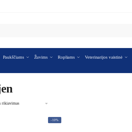
Paukščiams
Žuvims
Ropliams
Veterinarijos vaistinė
jen
-10%