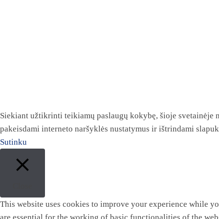
Siekiant užtikrinti teikiamų paslaugų kokybę, šioje svetainėje
pakeisdami interneto naršyklės nustatymus ir ištrindami slapu
Sutinku
Close
This website uses cookies to improve your experience while you
are essential for the working of basic functionalities of the w