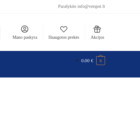
Parašykite info@vetspot.lt
Mano paskyra
Išsaugotos prekės
Akcijos
0.00
€
0