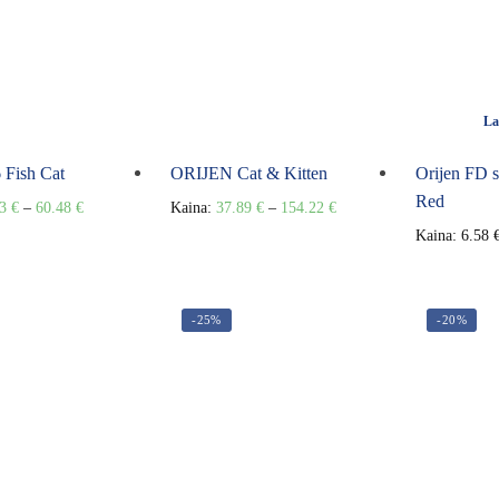
La
Fish Cat
ORIJEN Cat & Kitten
Orijen FD s
Red
13
€
–
60.48
€
Kaina:
37.89
€
–
154.22
€
Kaina:
6.58
-25%
-20%