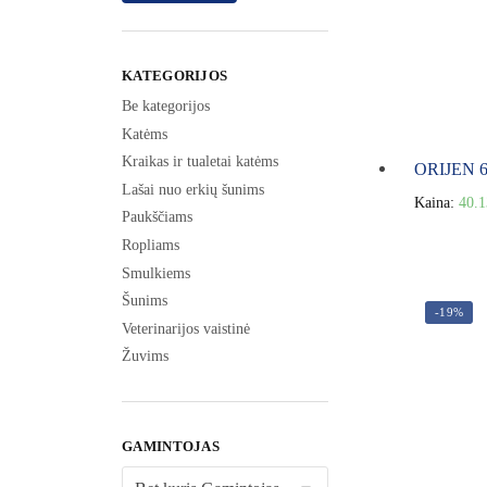
KATEGORIJOS
Be kategorijos
Katėms
Kraikas ir tualetai katėms
ORIJEN 6 
Lašai nuo erkių šunims
Kaina:
40.
Paukščiams
Ropliams
Smulkiems
Šunims
-19%
Veterinarijos vaistinė
Žuvims
GAMINTOJAS