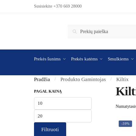
Skip to navigation
Skip to content
Susisiekite +370 669 28000
Ieškoti:
Ieškoti
Prekės šunims
Prekės katėms
Smulkiems
Pradžia
Produkto Gamintojas
Kiltix
/
/
Kilt
PAGAL KAINĄ
Min kaina
Maks kaina
-39%
Filtruoti