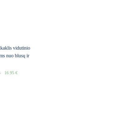
aklis vidutinio
ms nuo blusų ir
16.95
€
€