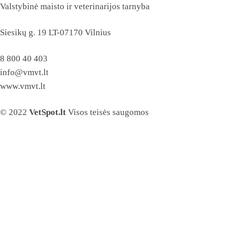
Valstybinė maisto ir veterinarijos tarnyba
Siesikų g. 19 LT-07170 Vilnius
8 800 40 403
info@vmvt.lt
www.vmvt.lt
© 2022
VetSpot.lt
Visos teisės saugomos