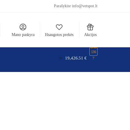
Parašykite info@vetspot.lt
Mano paskyra
Išsaugotos prekės
Akcijos
136
19,426.51
€
7