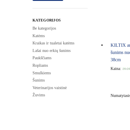
KATEGORIJOS
Be kategorijos
Katėms
Kraikas ir tualetai katėms
KILTIX an
Lašai nuo erkių šunims
šunims nuo
Paukščiams
38cm
Ropliams
Kaina:
26.2
Smulkiems
Šunims
Veterinarijos vaistinė
Žuvims