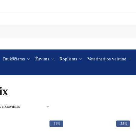
Paukščiams
Žuvims
Ropliams
Veterinarijos vaistinė
ix
-34%
-35%