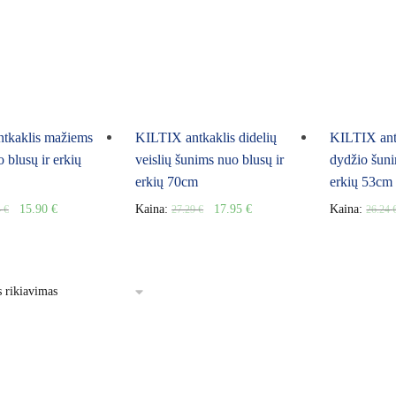
tkaklis mažiems
KILTIX antkaklis didelių
KILTIX antk
 blusų ir erkių
veislių šunims nuo blusų ir
dydžio šuni
erkių 70cm
erkių 53cm
15.90
€
Kaina:
17.95
€
Kaina:
4
€
27.29
€
26.24