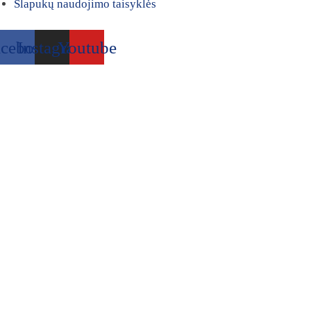
Slapukų naudojimo taisyklės
acebook
Instagram
Youtube